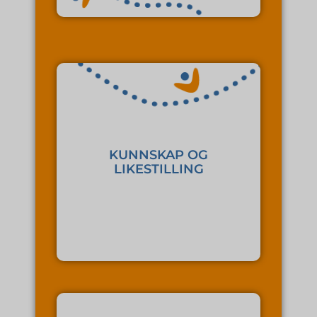
diskriminering.
støtter i arbeidet mot
integrasjonsmekanismer, og
KUNNSKAP OG
rettigheter og
LIKESTILLING
hjelper deg å forstå systemet,
og opplysningsarbeid – vi
Vi driver med informasjons-