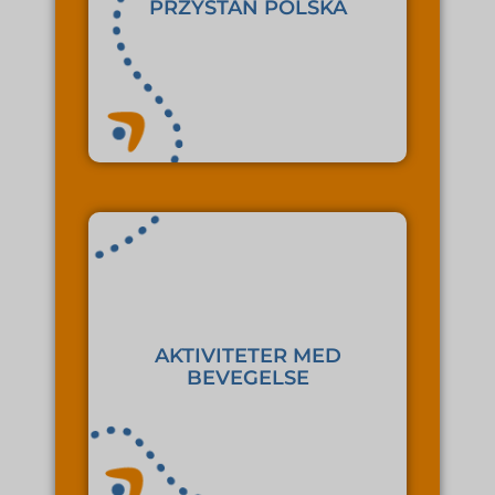
PRZYSTAŃ POLSKA
støttende rom for
kopp te – et åpent og
Regelmessige treff over en
AKTIVITETER MED
yoga og andre.
BEVEGELSE
Fysiske aktiviteter som dans,