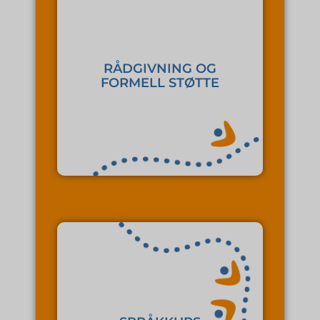
formelle prosesser.
støtter i byråkratiske og
RÅDGIVNING OG
forklarer systemets regler og
FORMELL STØTTE
offentlige institusjoner,
Vi hjelper med kontakt med
læring og integrering.
atmosfæren fremmer både
en erfaren lærer, og